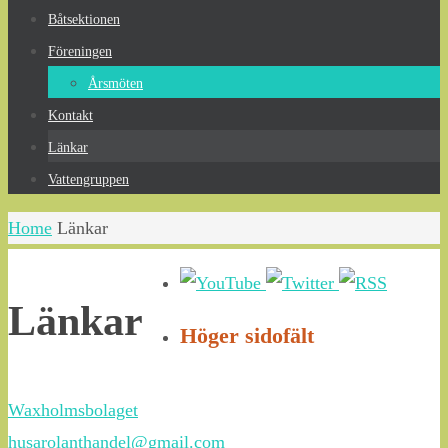
Båtsektionen
Föreningen
Årsmöten
Kontakt
Länkar
Vattengruppen
Home
Länkar
Länkar
Höger sidofält
Waxholmsbolaget
husarolanthandel@gmail.com