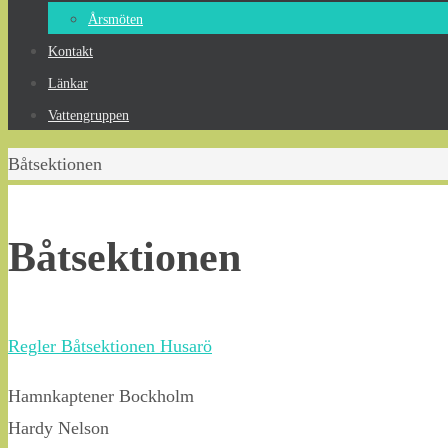
Årsmöten
Kontakt
Länkar
Vattengruppen
Home
Båtsektionen
Båtsektionen
Regler Båtsektionen Husarö
Hamnkaptener Bockholm
Hardy Nelson