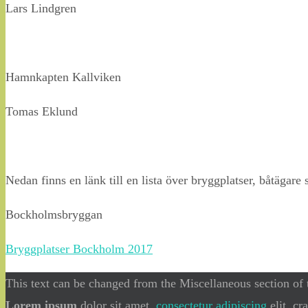
Lars Lindgren
Hamnkapten Kallviken
Tomas Eklund
Nedan finns en länk till en lista över bryggplatser, båtägare
Bockholmsbryggan
Bryggplatser Bockholm 2017
This text can be changed from the Miscellaneous section of t
Lorem ipsum
dolor sit amet,
consectetur adipiscing
elit, cr