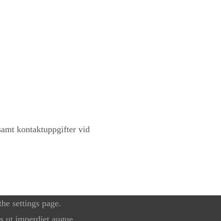
 samt kontaktuppgifter vid
he settings page.
as ut imperdiet augue.