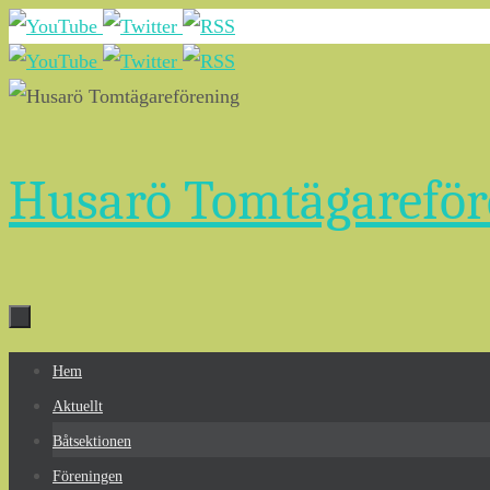
Hoppa
till
innehållet
Husarö Tomtägareför
Hoppa
Hem
till
Aktuellt
innehållet
Båtsektionen
Föreningen