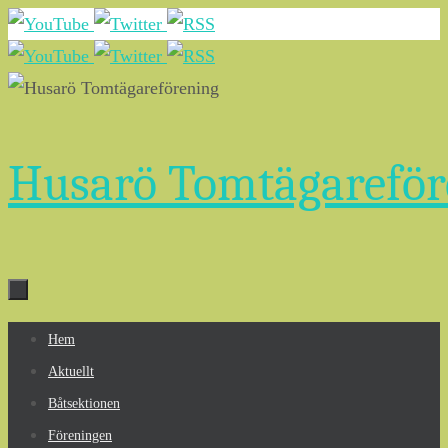
Hoppa
till
innehållet
Husarö Tomtägareför
Hoppa
Hem
till
Aktuellt
innehållet
Båtsektionen
Föreningen