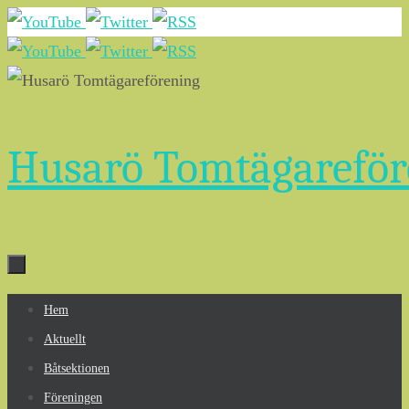
Hoppa
till
innehållet
Husarö Tomtägareför
Hoppa
Hem
till
Aktuellt
innehållet
Båtsektionen
Föreningen