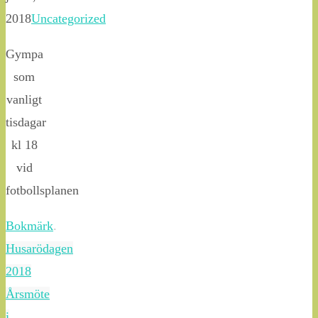
2018
Uncategorized
Gympa
som
vanligt
tisdagar
kl 18
vid
fotbollsplanen
Bokmärk
.
Husarödagen
2018
Årsmöte
i