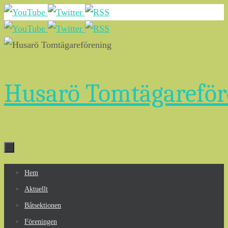
Hoppa
till
innehållet
Husarö Tomtägareför
Hoppa
Hem
till
Aktuellt
innehållet
Båtsektionen
Föreningen