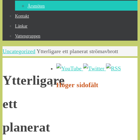
Årsmöten
Kontakt
Länkar
Vattengruppen
Home
Uncategorized
Ytterligare ett planerat strömavbrott
Ytterligare
Höger sidofält
ett
planerat